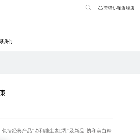
天猫协和旗舰店
系我们
康
，包括经典产品
“
协和维生素
E
乳
”
及新品
“
协和美白精