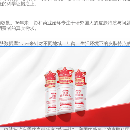
证的科学证据之上。
的敬畏。
36
年来，协和药业始终专注于研究国人的皮肤特质与问
消费者的真实需求。
肤数据库
”
，
未来针对不同地域、年龄、生活环境下的皮肤特点
，继续把临床需求当做研发
“
指南针
”
，和国内外顶尖的皮肤科团