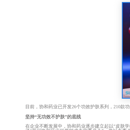
目前，协和药业已开发
26
个功效护肤系列，
210
款功
坚持
“
无功效不护肤
”
的底线
在企业不断发展中，协和药业逐步建立起
以
“
皮肤学