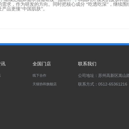
的需求，作为研发的方向。同时把核心成分
“
吃透吃深
”
，继续围
让产品更懂
“
中国肌肤
”
。
资讯
全国门店
联系我们
公司地址：苏州高新区嵩山路
态
线下合作
联系方式：0512-65361216
天猫协和旗舰店