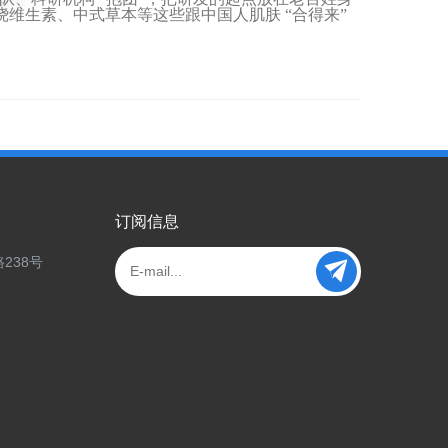
绕维生素、中式草本等这些跟中国人肌肤
“
合得来
”
订阅信息
238号