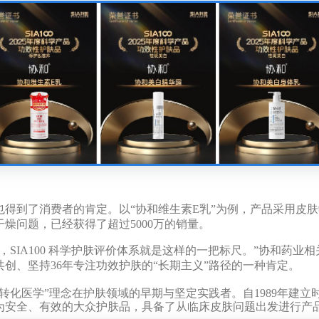
也得到了消费者的肯定。
以
“
协和维生素
E
乳
”
为例，产品采用皮肤
干燥问题，已经获得了超过
5000
万的销量。
，
SIA100
科学护肤评价体系就是这样的一把标尺。
”
协和药业相
共创、坚持
36
年专注功效护肤的
“
长期主义
”
路径的一种肯定。
转化医学
”
理念在护肤领域的早期与坚定实践者。自
1989
年建立
为安全、有效的大众护肤品，具备了从临床皮肤问题出发进行产