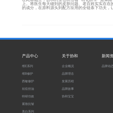
上。将医生每天碰到的皮肤问题、老百姓实实在在
的成分，在原料源头到配方应用的全链条下功夫，
产品中心
关于协和
新闻
维E系列
企业概况
品牌动
维B修护
品牌理念
西敏修护
发展历程
祛痘控油
品牌故事
特研功效
协和宝宝
紧致抗皱
美白系列