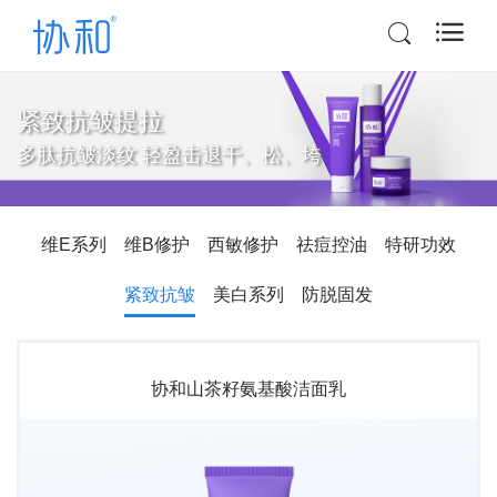
紧致抗皱提拉
多肽抗皱淡纹 轻盈击退干、松、垮
维E系列
维B修护
西敏修护
祛痘控油
特研功效
紧致抗皱
美白系列
防脱固发
协和山茶籽氨基酸洁面乳