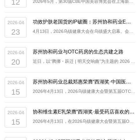
12
2026年5月，第30届CBE中国美容博览会在上海新国
与昆曲艺术家代代坚守、精益求精的精神高度契合。启动仪式上，
年度功效臻选趋势榜单，成为本年度功效护肤赛道中
际博览中心举办。作为亚洲最具影响力的美妆行业盛
苏州协和药业董事长郑正华表示，昆曲是传世经典的“台上功夫”，昆
备受关注的“硬核实力派”产品之一。权威榜单，定
会之一，本届展会汇聚了众多国内外美妆企业与行业
功效护肤老国货的IP破圈：苏州协和药业E宝B娃亮相2026乌镇健康大会
2026-04
曲作为“百戏之祖”，承载着中华传统美学，是弥足珍贵的文化瑰宝。
义“功效实证”新标杆该榜单是由亚洲极具影响力的美
从业者。苏州协和药业携品牌新品以及协和维E乳、
23
4月13日，2026乌镇健康大会在乌镇盛大启幕。会场
企业深耕品质的执着，与艺术家守护国粹的初心，同根同源、一脉
妆行业盛会——CBE中国美容博览会主办，本次“美伊
协和B5乳、协和美白系列等全系产品亮相本次展会，
内，来自全国医药大健康领域的学者、专家与行业精
相通。他强调，守护匠心，就是守护我们的文化根脉；传承经典，
年度功效臻选趋势榜单”聚焦科技护肤、东方植萃、成
集中呈现品牌在功效护肤领域的产品布局与研发成
英齐聚，围绕产业未来展开深度思辨与智慧碰撞。而
就是延续民族的精神底色。人民网财经研究院常务副院长王金雪表
苏州协和药业与OTC药房的生态共建之路
2026-04
分创新、功效实证四大核心方向，重点评选在科学
果。作为协和品牌的经典功效护肤品，协和红蓝配成
在思想激荡的会场之外，一幅更为生动的品牌图景同
20
示，非遗文化是中华文明绵延传承的生动见证，非遗文化···...
近日，以“腾挪・跃迁 | 明天交响曲”为主题的 2026 乌
性、数据支撑、实际功效方面表现突出的产品，被誉
为本次展台的展示重点，红瓶协和维生素E乳主打水
步展开，苏州协和药业旗下标志性IP“E宝”与“B娃”联
镇健康大会暨第五届 OTC 大会圆满落幕。大会聚焦
为成分党青睐、功效护肤赛道的 “硬核实力派” 甄选指
润保湿，蓝瓶协和B5乳专注修护舒缓，二者互补，覆
袂亮相，以灵动亲切的形象与参会者温暖相遇，在微
医药大健康产业发展与生态融合展开深度研讨，苏州
苏州协和药业总裁郑惠荣膺“西湖奖·中国医药巾帼影响力人物”
2026-04
南。协和B5乳此次入选该榜单，正是产业平台与专业
盖大众日常核心皮肤护理需求。展会期间，协和B5乳
笑、互动与合影中，完成了一次深入人心的品牌人格
协和药业携协和维生素 E 乳等经典产品亮相本次盛
15
2026年4月13日，2026乌镇健康大会暨第五届OTC大
评审对产品“内功”的认可。解码产品：经典成分背后
凭借科学配方与实证功效，成功入选2026 CBE美伊
化表达。长期以来，植根于OTC药房渠道的国货品牌
会，凭借 37 年在皮肤健康领域的深耕积淀与创新突
会在中国乌镇隆重举行的，备受行业瞩目的“西湖奖·
的科学纵深协和维生素B5舒缓乳此次脱颖而出，其核
BEAUTY年度功效臻选趋势榜单，也进一步印证了协
常面临着一个共性课题：如何在保有“专业、安全、有
破，斩获 “西湖奖・中国医药巾帼影响力人物”“西湖
中国医药巾帼影响力人物”获奖名单正式揭晓。苏州市
协和维生素E乳荣膺“西湖奖·最受药店喜欢的明星单品”，医研实力赋能OTC增长
心实力源苏州协和药业于对经典修护成分维生素
2026-04
和功效护肤品的专业实力。协和祛斑美白系列同步亮
效”医学底色的同时，摆脱传统老化、说教感强的刻板
奖・最受药店喜欢的明星单品” 多项荣誉。苏州协和
协和药业有限公司CEO郑惠女士凭借其在皮肤健康领
15
B5（泛醇）的深度应用与科学阐释。泛醇作为皮肤护
2026年4月13日，在2026乌镇健康大会暨第五届OTC
相，搭载品牌自研的“377C+”配方体系，通过377、维
印象，与新一代消费者及渠道伙伴建立情感共鸣。此
药业 CEO 郑惠大会期间，苏州协和药业不仅全面展
域的影响力与对产业发展的贡献，荣耀登榜。本届大
理领域的“多面手”，其经皮吸收后转化为泛酸，从而
大会中，苏州市协和药业有限公司旗下经典产品线
生素C、凝血酸、烟酰胺等多成分协同作用，实现多
次乌镇大会上，协和药业选择让“E宝”与“B娃”走到台
示了经典产品与创新研发成果，更明确了新时期核心
会乌镇健康大会以“腾挪·跃迁——明天交响曲”为主
起到舒缓肌肤不适、促进屏障修护、提升锁水能力的
——协和维生素E系列，凭借其优异的市场表现、广