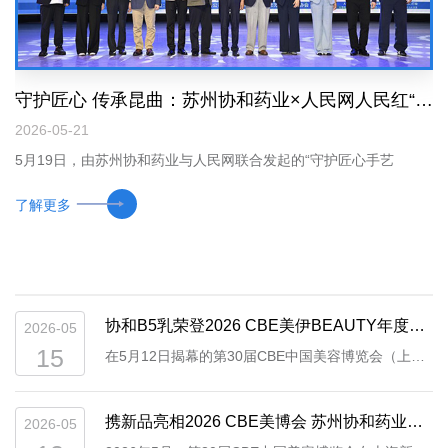
守护匠心 传承昆曲：苏州协和药业×人民网人民红“守护匠心手艺人”2026 昆曲篇正式启动
2026-05-21
5月19日，由苏州协和药业与人民网联合发起的“守护匠心手艺
人”2026昆曲篇启动仪式在苏州太仓圆满举行。本次活动以“「协」
了解更多
昆曲之韵 「和」护肤之美”为主题，聚焦“百戏之祖”昆曲的非遗传
承，汇聚文化界、医学界、行业专家与媒体嘉宾，共同开启国货品
牌与传统文化深度融合的全新篇章。作为深耕功效护肤三十七载的
老牌国货，苏州协和药业自1989年与中国医学科学院皮肤病研究所
协和B5乳荣登2026 CBE美伊BEAUTY年度功效臻选趋势榜单
2026-05
共建联营厂起步，始终专注功效护肤，坚守转化医学理念，以临床
15
在5月12日揭幕的第30届CBE中国美容博览会（上
真实皮肤问题为研发起点，针对不同肤质、不同地域、不同季节的
海）上，业界瞩目的年度重磅榜单2026美伊BEAUTY
皮肤变化开展系统性研究，用严谨科研与严苛品质守护国人皮肤健
榜单正式发布。苏州协和药业旗下明星单品“协和维生
携新品亮相2026 CBE美博会 苏州协和药业深耕功效护肤赛道
2026-05
康。三十七年来，企业以匠心致初心，以慢功夫做产品，这种态度
素原B5舒缓精华乳”成功入选2026 CBE美伊BEAUTY