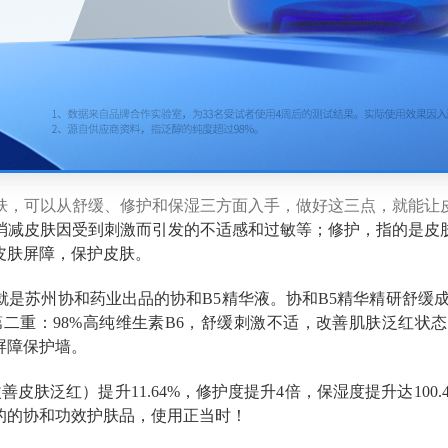
肤，可以从舒缓、修护和保湿三方面入手，做好这三点，就能让
消减
皮肤因受到刺激
而
引
发
的不适感
和过敏
等
；
修护，指的是皮
皮肤屏障，保护皮肤。
是苏州协和药业出品的协和B5精华液。协和B5精华精研舒缓成
第二重：98%高纯维生素B6，舒缓刺激不适，改善肌肤泛红状
屏障保护墙。
皮肤泛红）提升11.64%，修护度提升4倍，保湿度提升达100
的的协和功效护肤品，使用正当时！