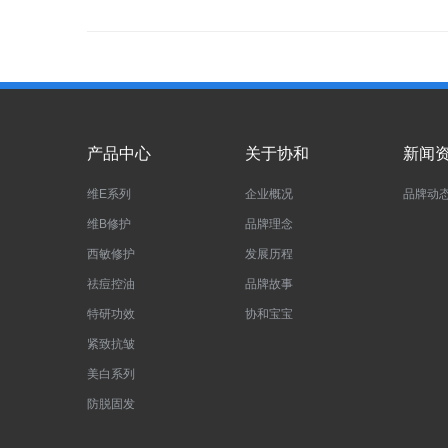
产品中心
关于协和
新闻
维E系列
企业概况
品牌动
维B修护
品牌理念
西敏修护
发展历程
祛痘控油
品牌故事
特研功效
协和宝宝
紧致抗皱
美白系列
防脱固发