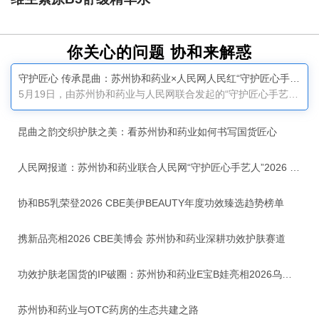
你关心的问题 协和来解惑
守护匠心 传承昆曲：苏州协和药业×人民网人民红“守护匠心手艺人”2026 昆曲篇正式启动
5月19日，由苏州协和药业与人民网联合发起的“守护匠心手艺人”2026昆曲篇启动仪式在苏州太仓圆满举行。本次活动以“「协」昆曲之韵 「和」护肤之美”为主题，聚焦“百戏之祖”昆曲的非遗传承，汇聚文化界、医学界、行业专家与媒体嘉宾，共同开启国货品牌与传统文化深度融合的全新篇章。作为深耕功效护肤三十七载的老牌国货，苏州协和药业自1989年与中国医学科学院皮肤病研究所共建联营厂起步，始终专注功效护肤，坚守转化医学理念，以临床真实皮肤问题为研发起点，针对不同肤质、不同地域、不同季节的皮肤变化开展系统性研究，用严谨科研与严苛品质守护国人皮肤健康。三十七年来，企业以匠心致初心，以慢功夫做产品，这种态度与昆曲艺术家代代坚守、精益求精的精神高度契合。启动仪式上，苏州协和药业董事长郑正华表示，昆曲是传世经典的“台上功夫”，昆曲作为“百戏之祖”，承载着中华传统美学，是弥足珍贵的文化瑰宝。企业深耕品质的执着，与艺术家守护国粹的初心，同根同源、一脉相通。他强调，守护匠心，就是守护我们的文化根脉；传承经典，就是延续民族的精神底色。人民网财经研究院常务副院长王金雪表示，非遗文化是中华文明绵延传承的生动见证，非遗文化···...
昆曲之韵交织护肤之美：看苏州协和药业如何书写国货匠心
人民网报道：苏州协和药业联合人民网“守护匠心手艺人”2026 昆曲篇正式启动
协和B5乳荣登2026 CBE美伊BEAUTY年度功效臻选趋势榜单
携新品亮相2026 CBE美博会 苏州协和药业深耕功效护肤赛道
功效护肤老国货的IP破圈：苏州协和药业E宝B娃亮相2026乌镇健康大会
苏州协和药业与OTC药房的生态共建之路