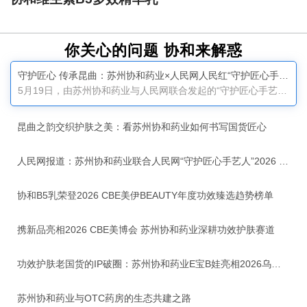
你关心的问题 协和来解惑
守护匠心 传承昆曲：苏州协和药业×人民网人民红“守护匠心手艺人”2026 昆曲篇正式启动
5月19日，由苏州协和药业与人民网联合发起的“守护匠心手艺人”2026昆曲篇启动仪式在苏州太仓圆满举行。本次活动以“「协」昆曲之韵 「和」护肤之美”为主题，聚焦“百戏之祖”昆曲的非遗传承，汇聚文化界、医学界、行业专家与媒体嘉宾，共同开启国货品牌与传统文化深度融合的全新篇章。作为深耕功效护肤三十七载的老牌国货，苏州协和药业自1989年与中国医学科学院皮肤病研究所共建联营厂起步，始终专注功效护肤，坚守转化医学理念，以临床真实皮肤问题为研发起点，针对不同肤质、不同地域、不同季节的皮肤变化开展系统性研究，用严谨科研与严苛品质守护国人皮肤健康。三十七年来，企业以匠心致初心，以慢功夫做产品，这种态度与昆曲艺术家代代坚守、精益求精的精神高度契合。启动仪式上，苏州协和药业董事长郑正华表示，昆曲是传世经典的“台上功夫”，昆曲作为“百戏之祖”，承载着中华传统美学，是弥足珍贵的文化瑰宝。企业深耕品质的执着，与艺术家守护国粹的初心，同根同源、一脉相通。他强调，守护匠心，就是守护我们的文化根脉；传承经典，就是延续民族的精神底色。人民网财经研究院常务副院长王金雪表示，非遗文化是中华文明绵延传承的生动见证，非遗文化···...
昆曲之韵交织护肤之美：看苏州协和药业如何书写国货匠心
人民网报道：苏州协和药业联合人民网“守护匠心手艺人”2026 昆曲篇正式启动
协和B5乳荣登2026 CBE美伊BEAUTY年度功效臻选趋势榜单
携新品亮相2026 CBE美博会 苏州协和药业深耕功效护肤赛道
功效护肤老国货的IP破圈：苏州协和药业E宝B娃亮相2026乌镇健康大会
苏州协和药业与OTC药房的生态共建之路