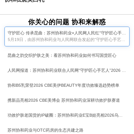
你关心的问题 协和来解惑
守护匠心 传承昆曲：苏州协和药业×人民网人民红“守护匠心手艺人”2026 昆曲篇正式启动
5月19日，由苏州协和药业与人民网联合发起的“守护匠心手艺人”2026昆曲篇启动仪式在苏州太仓圆满举行。本次活动以“「协」昆曲之韵 「和」护肤之美”为主题，聚焦“百戏之祖”昆曲的非遗传承，汇聚文化界、医学界、行业专家与媒体嘉宾，共同开启国货品牌与传统文化深度融合的全新篇章。作为深耕功效护肤三十七载的老牌国货，苏州协和药业自1989年与中国医学科学院皮肤病研究所共建联营厂起步，始终专注功效护肤，坚守转化医学理念，以临床真实皮肤问题为研发起点，针对不同肤质、不同地域、不同季节的皮肤变化开展系统性研究，用严谨科研与严苛品质守护国人皮肤健康。三十七年来，企业以匠心致初心，以慢功夫做产品，这种态度与昆曲艺术家代代坚守、精益求精的精神高度契合。启动仪式上，苏州协和药业董事长郑正华表示，昆曲是传世经典的“台上功夫”，昆曲作为“百戏之祖”，承载着中华传统美学，是弥足珍贵的文化瑰宝。企业深耕品质的执着，与艺术家守护国粹的初心，同根同源、一脉相通。他强调，守护匠心，就是守护我们的文化根脉；传承经典，就是延续民族的精神底色。人民网财经研究院常务副院长王金雪表示，非遗文化是中华文明绵延传承的生动见证，非遗文化···...
昆曲之韵交织护肤之美：看苏州协和药业如何书写国货匠心
人民网报道：苏州协和药业联合人民网“守护匠心手艺人”2026 昆曲篇正式启动
协和B5乳荣登2026 CBE美伊BEAUTY年度功效臻选趋势榜单
携新品亮相2026 CBE美博会 苏州协和药业深耕功效护肤赛道
功效护肤老国货的IP破圈：苏州协和药业E宝B娃亮相2026乌镇健康大会
苏州协和药业与OTC药房的生态共建之路