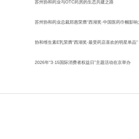
苏州协和药业与OTC药房的生态共建之路
苏州协和药业总裁郑惠荣膺“西湖奖·中国医药巾帼影响
协和维生素E乳荣膺“西湖奖·最受药店喜欢的明星单品”
2026年“3·15国际消费者权益日”主题活动在京举办