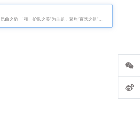
5月19日，由苏州协和药业与人民网联合发起的“守护匠心手艺人”2026昆曲篇启动仪式在苏州太仓圆满举行。本次活动以“「协」昆曲之韵 「和」护肤之美”为主题，聚焦“百戏之祖”昆曲的非遗传承，汇聚文化界、医学界、行业专家与媒体嘉宾，共同开启国货品牌与传统文化深度融合的全新篇章。作为深耕功效护肤三十七载的老牌国货，苏州协和药业自1989年与中国医学科学院皮肤病研究所共建联营厂起步，始终专注功效护肤，坚守转化医学理念，以临床真实皮肤问题为研发起点，针对不同肤质、不同地域、不同季节的皮肤变化开展系统性研究，用严谨科研与严苛品质守护国人皮肤健康。三十七年来，企业以匠心致初心，以慢功夫做产品，这种态度与昆曲艺术家代代坚守、精益求精的精神高度契合。启动仪式上，苏州协和药业董事长郑正华表示，昆曲是传世经典的“台上功夫”，昆曲作为“百戏之祖”，承载着中华传统美学，是弥足珍贵的文化瑰宝。企业深耕品质的执着，与艺术家守护国粹的初心，同根同源、一脉相通。他强调，守护匠心，就是守护我们的文化根脉；传承经典，就是延续民族的精神底色。人民网财经研究院常务副院长王金雪表示，非遗文化是中华文明绵延传承的生动见证，非遗文化···...