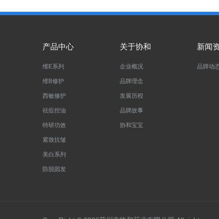
产品中心
关于协和
新闻
维E系列
企业概况
品牌动
维B修护
品牌理念
西敏修护
发展历程
祛痘控油
品牌故事
特研功效
协和宝宝
紧致抗皱
美白系列
防脱固发