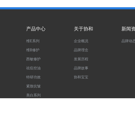
产品中心
关于协和
新闻
维E系列
企业概况
品牌动
维B修护
品牌理念
西敏修护
发展历程
祛痘控油
品牌故事
特研功效
协和宝宝
紧致抗皱
美白系列
防脱固发