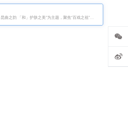
5月19日，由苏州协和药业与人民网联合发起的“守护匠心手艺人”2026昆曲篇启动仪式在苏州太仓圆满举行。本次活动以“「协」昆曲之韵 「和」护肤之美”为主题，聚焦“百戏之祖”昆曲的非遗传承，汇聚文化界、医学界、行业专家与媒体嘉宾，共同开启国货品牌与传统文化深度融合的全新篇章。作为深耕功效护肤三十七载的老牌国货，苏州协和药业自1989年与中国医学科学院皮肤病研究所共建联营厂起步，始终专注功效护肤，坚守转化医学理念，以临床真实皮肤问题为研发起点，针对不同肤质、不同地域、不同季节的皮肤变化开展系统性研究，用严谨科研与严苛品质守护国人皮肤健康。三十七年来，企业以匠心致初心，以慢功夫做产品，这种态度与昆曲艺术家代代坚守、精益求精的精神高度契合。启动仪式上，苏州协和药业董事长郑正华表示，昆曲是传世经典的“台上功夫”，昆曲作为“百戏之祖”，承载着中华传统美学，是弥足珍贵的文化瑰宝。企业深耕品质的执着，与艺术家守护国粹的初心，同根同源、一脉相通。他强调，守护匠心，就是守护我们的文化根脉；传承经典，就是延续民族的精神底色。人民网财经研究院常务副院长王金雪表示，非遗文化是中华文明绵延传承的生动见证，非遗文化···...