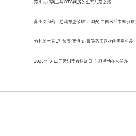
苏州协和药业与OTC药房的生态共建之路
苏州协和药业总裁郑惠荣膺“西湖奖·中国医药巾帼影响
协和维生素E乳荣膺“西湖奖·最受药店喜欢的明星单品”
2026年“3·15国际消费者权益日”主题活动在京举办