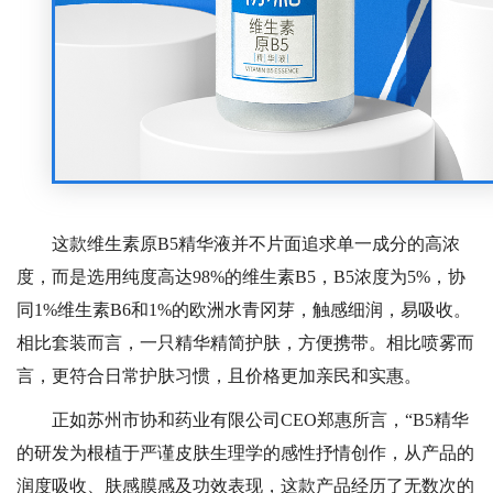
这款
维生素原
B5精华液并不片面追求单一成分的高浓
度，而是选用纯度高达98%的维生素B5，B5浓度为5%，协
同1%维生素B6和1%的欧洲水青冈芽，触感细润，易吸收。
相比套装而言，一只精华精简护肤，方便携带。相比喷雾而
言，更符合日常护肤习惯，且价格
更加亲民和实惠
。
正如苏州市协和药业有限公司
CEO郑惠所言，
“B5精华
的研发为根植于严谨皮肤生理学的感性抒情创作
，
从产品的
润度吸收、肤感膜感及功效表现，这款产品经历了无数次的