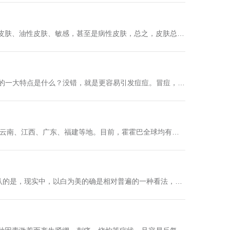
，如果你看它很不爽，达到欲速除之而后快的程度，那么，就来
，尤其保湿更为重要，原因是皮肤无时无刻不在蒸发水分，
的维生素e乳，顾名思义，主打维生素e，这是一种直接参与
皮肤、油性皮肤、敏感，甚至是病性皮肤，总之，皮肤总是
维生素e乳，就能使保湿效果更佳。而协和维生素e乳，又是
议大家，要做好护肤，可以从舒缓、修护和保湿三方面入
巴籽油同样具备保湿功效，把水分牢牢锁在皮肤内。同时产品
理和护理来消减皮肤因受到刺激而引发的不适感和过敏等；
护皮肤屏障，保护皮肤。有没有哪款护肤品能同时做到这三
天的一大特点是什么？没错，就是更容易引发痘痘。冒痘，就
98%高纯维生素B5，可修护肌肤屏障，强韧肌底，稳固干
简单直接的方式就是手挤，但仅限于那些顶部带有白色干燥
补水保湿；第四重，欧洲水青冈芽，深层保湿，强韧皮肤屏
多摄入高维生素、粗纤维食物，饮品也要避免高糖，高糖饮
，需要经常清洗，最好保持5天一次的频率。除了上述方式
、云南、江西、广东、福建等地。目前，霍霍巴全球均有栽
选优质掌叶大黄，萃取祛燥祛痘能量，可有效减少皮脂，减
这种植物油？当然是跟护肤有关系，霍霍巴籽油含有丰富的
不仅能祛痘，还能调节水油平衡，外加深度锁水及深层净
存。功效上，霍霍巴籽油能有效锁住皮肤水分和软化皮肤，
，都能够渗透，这可以让皮肤很好的吸收。有证据表明，早
认的是，现实中，以白为美的确是相对普遍的一种看法，特
助使用者实现润养皮肤、深层舒缓的目的。同时，产品主要
避免不少现实困扰，此话完全没有贬低意味。美白祛斑，方
之外，协和维e乳能做的又不只保湿。产品能够深入皮肤角
素暗沉、肤色不均、色斑堆积、油腻发黄以及敏感红脸。本款
。本款美白祛斑霜能做到多效实力亮白，既有遮黑白肤的表层