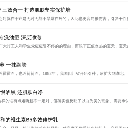
61%，功效明显。青春期很美好，但也很脆弱，作为青春期“标配”的青春痘
除了病理性外，皮肤紧绷都与皮肤干燥有关，而要改善，就需要补水保湿
 三效合一 打造肌肤坚实保护墙
根本问题。正如标题所言，要用保湿类功效护肤品。由苏州协和药业出品
之处就在于它是无时无刻不暴露在外的，因此也更容易被伤害，引发干性
提升皮肤对水分的耐受性，因此具备保湿功效，而将其添加到乳霜中制成
谈，只针对日常护理，我们该如何护肤？专注功效护肤的苏州协和药业建
协和维e乳添加96%高纯维生素E，有效提升皮肤保湿力，另一成分霍霍
的状态。这里简要解释一下舒缓和修护，所谓舒缓，是指内部或外部的调
：专洗油痘 深层净澈
能让皮肤更快吸收，更好发挥···...
脆弱状态，易发生起皮、干燥、泛红等症状，这就需要使用修护类产品修
款是广大打工人和学生党痘痘冒不停的的理由，而眼下正值炎热的夏天，夏
B5精华液。协和B5精华精研舒缓成分，可实现4重舒缓修护：第一重：
相关人群中的热门话题和痛点，本文就是奔着解决这个问题而来。首先最
缓刺激不适，改善肌肤泛红状态；第三重：尿囊素，柔软干皮，滋润皮肤，
卫生处理。除此之外，在饮食方面，也应尽量不食用肥腻、刺激性食物，
养 一抹融肤
中，舒缓度（改善皮肤泛红）提···...
化。此外，个人也要保持良好的卫生习惯，例如长时间与面部接触的枕巾
叫霍霍巴，也叫荷荷巴。1982年，我国四川省开始引种，后扩大到湖北
心环节。由苏州协和药业出品的协和祛痘洁面露，专研草本清痘，品牌甄
荒漠、山地和丘陵，而其所结种子中的油就是霍霍巴籽油。为什么要提到
外，产品还添加了丹参、北美金缕梅、库拉索芦荟、甘草、艾叶等成分，
油质轻滑，与人体脂腺分泌的油脂接，并且能耐高温和强光，可以长久保
无惧晒黑 还肌肤白净
痘洁面，另送30g同款洁面一瓶···...
保湿及滋润油。更重要的是，霍霍巴籽油具备良好的渗透性，只要有空隙
然这样的话有点难听且不一定对，但确实也反映了以白为美的现象。需要承
养了。协和维生素e乳，专注保湿基本功，产品专门添加霍霍巴籽油，帮
广大女性同胞如果能让自己皮肤更白一点，斑更少一点或者消失，还是能
进一步深润保湿，锁住皮肤水分，也能快速补水，舒润干燥干皮。而在保湿
和药业出品的协和美白祛斑霜。产品能够应对5种烦人肤色，分别是黑色
协和的维生素B5多效修护乳
质地上，产品不黏腻，不泛油，是···...
高纯熊果苷，能够淡化色斑、亮白肤色，同时易推不油腻，自然光感不假白