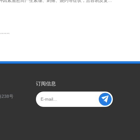
种因素激惹而产生紧绷、刺痛、烧灼等症状，且容易反复发
而针对补水保湿，在真人验证中，产品受试者的皮肤水润度
上皮肤过敏是一种反应，而不是状态。具体表现在变应原进
青话题，现在也是，将来很长一段时间也将是。这不，现在已
重要；此外，还要避开如长时间剧烈日晒等容易触发敏感的
协和的维生素B5多效修护乳，采用5FPA修护配方体系改
···
···
ALLANTOIN尿囊素这几种配方，涂抹后可强韧敏肌屏障，改善敏
弹润度提升27%，且使用后体感温和无刺激。在使用场景上，
订阅信息
238号