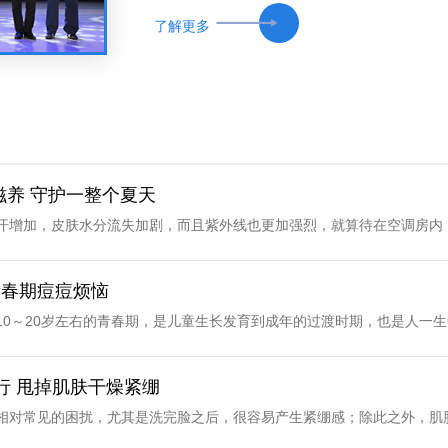
效护肤，坚守转化医学理念，以临床真实皮肤问
了解更多
肤变化开展系统性研究，用严谨科研与严苛品质
慢功夫做产品，这种态度与昆曲艺术家代代坚守
董事长郑正华表示，昆曲是传世经典的“台上功夫
贵的文化瑰宝。企业深耕品质的执着，与艺术家
心，就是守护我们的文化根脉；传承经典，就是
滋养 守护一整个夏天
雪表示，非遗文化是中华文明绵延传承的生动见证，
汗增加，皮肤水分流失加剧，而且紫外线也更加强烈，就算待在空调房内
受影响。不过，解决这一困扰并不困难，一瓶由苏州协和药业出品的协和
了消费者的普遍青睐。产品核心成分96%高纯维生素E，其脂溶属性，搭
青春期痘痘烦恼
和养分。夏天涂抹护肤品的一大痛点是油腻，但涂抹协和维E乳完全不用
10～20岁左右的青春期，是儿童生长发育到成年的过渡时期，也是人一
上了一层轻薄的保护膜，营养皮肤，保护屏障，提升皮肤状态。协和维E
质的祛痘类护肤品，就是帮助自己或孩子度过这段不一样的时期的好物。
乳，涂抹在手臂、腿部、脚部及身体其他部位，只要是容易干燥的地方，
叶大黄，品牌甄选优质掌叶大黄，萃取祛噪祛痘能量，减少油痘发生，自
在行 甩掉肌肤干燥紧绷
的保护墙，我们应当对皮肤健康有足够···...
和洗去面部油污，深层净澈辅助祛痘，不会因清洁力过强而破坏角质层催
相对常见的困扰，尤其是洗完脸之后，很容易产生紧绷感；除此之外，肌
立体补水持续保湿，降低油脂过度分泌，调节皮肤水油平衡。在真人实测中，
肉收缩；又或者是护肤不当，如卸妆不彻底影响到了皮肤对其他护肤品的