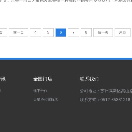
定义，只是一般认为敏感皮肤是指一种高度不耐受的皮肤状态，容易因各
；还有补水保湿，稳定肤色的深层护肤，真正做到层层润白，美肤亮泽。
状。需要指出的是，许多朋友很容易把敏感性皮肤与皮肤过敏混淆，事实
9.47%，实现润白亮肤，祛油光，减黄气。美白祛斑，过去是护肤领域的长
善敏感皮肤，有多种方式，除了药物外，保持健康的饮食起居习惯也十分
惊~...
肤。除了上述方式外，正确使用护肤品也十分必要。由苏州协和药业推出的
页
前一页
4
5
6
7
8
后一页
尾页
、FAGUS SYLVATICA水青冈芽提取物、PYRIDOXINE吡多素、
实验亲测中，受试者皮肤水分流失下降24.32%，光泽度提升26.43，
资讯
全国门店
联系我们
公司地址：苏州高新区嵩山路
态
线下合作
联系方式：0512-65361216
天猫协和旗舰店