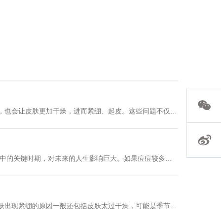
题为研发起点，针对不同肤质、不同地域、不同季节的皮
守护国人皮肤健康。三十七年来，企业以匠心致初心，以
、精益求精的精神高度契合。启动仪式上，苏州协和药业
”，昆曲作为“百戏之祖”，承载着中华传统美学，是弥足珍
守护国粹的初心，同根同源、一脉相通。他强调，守护匠
延续民族的精神底色。人民网财经研究院常务副院长王金
非遗文化···...
，也会让皮肤更加干燥，进而紧绷、起皮。这些问题不仅影
维E乳或许就可以。这款协和功效护肤品协和维E乳，源自
配乳液，能够很好滋润肌肤，软化角质层，进而深润保湿，
担心。产品清润细腻好吸收的质地，能让你体验一抹融肤的
生中的关键时期，对未来的人生影响巨大。如果痘痘较多，
乳适合各种肤质，无论你是干性、油性、混合型或者中性。
由苏州协和药业推出的协和祛痘洁面露，添加温润草本，外
协和维E乳都能发挥其神奇的功效。在现代快节奏的生活
然祛除青春痘。除了掌叶大黄，产品还添加了北美金缕梅、
生出更多痘痘，也不会因清洁力不足而无法有效祛痘。在温
肤出现紧绷的原因一般还包括皮肤太过干燥，可能是季节原
使用产品28天后，痘痘数量减少了29.75%，IGA皮
吸收，导致皮肤紧绷，以及过度清洁导致的皮脂膜受损，引