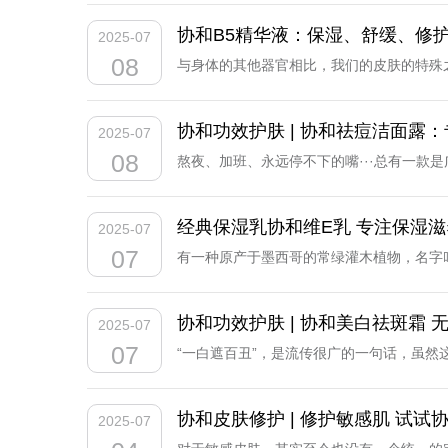
损降低了30.4%，皮肤油脂降低了20.
发水分加速流失导致皮肤紧绷。无论如何，
协和B5精华液：保湿、舒缓、修护
2025-07
一瓶协和祛痘洁面露吧~...
只补水或侧重补水就类似扬汤止沸，不解决
08
与身体的其他器官相比，我们的皮肤的特殊
人体多种代谢反应的脂溶性维生素，可有效
或多或少伴随着各类问题，抛开皮肤疾病不
维生素e乳中的优秀产品。协和功效护肤品
手，做好这三点，就能让皮肤处于较为健康
协和功效护肤 | 协和祛痘洁面露
2025-07
也能快速补水，舒润干燥干皮，清清爽爽的质地
修护，指的是皮肤屏障受损后致使皮肤处于
08
熬夜、加班、永远停不下的嘴···总有一
点？当然有，它就是苏州协和药业出品的协和
要祛痘，如何达到良好的祛痘效果，一直是
敏肌；第二重：98%高纯维生素B6，舒
脓头且不痛的成熟痘痘，且挤完后还要进行
经典保湿乳协和维E乳 专注保湿滋
2025-07
障保护墙。实际效果上，在为期4周的功效实测
品不仅容易引发青春痘，还会促使青春痘恶
07
有一种原产于墨西哥的常绿灌木植物，名字
外，涂抹祛痘产品也是必要一环，甚至是核
种，其主要生长在海滨、半荒漠平原、干热
少油痘发生，自然祛除青春痘。除掌叶大黄
维生素、矿物质、蛋白质以及胶原蛋白，且
协和功效护肤 | 协和美白祛斑霜 
2025-07
澈，保持皮肤水嫩。提醒一下哦~购买三瓶协和祛
同时具备一定舒缓作用，因此，其是很好的
07
“一白遮百丑”，是流传很广的一句话，虽
在一千多年前，人类就开始用它来做皮肤保
别是对于女性同胞而言，更是如此。因此，
成分为品牌专研96%高纯维生素E，能够
法有很多啦~今天给大家推荐的是由苏州协
协和皮肤修护 | 修护敏感肌 试试
2025-07
质，营养皮肤，修护皮肤屏障，提升皮肤状态。
美白祛斑霜采用的是35年品牌专研99%