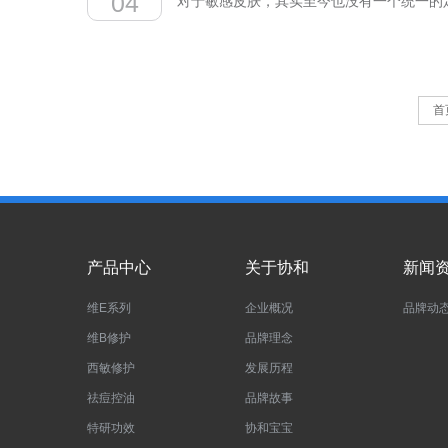
04
对于敏感皮肤，其实至今也没有一个统一的
亮白；又有深入肌肤，淡化色斑的中层淡斑
作，十分折磨人，外观有时会呈干燥、泛红
提升达119.62%，皮肤油脂降低率为8
入人体后，促使人体产生相应的反应。要改
经是阳光猛烈的炎炎夏日，还是赶快来一瓶压压
因素，积极乐观的心态也有助于改善敏感皮
首
善敏感皮肤。所谓5FPA修护配方，是指B5泛醇
感皮肤，适用于日常维稳保湿。在为期4周的
产品可用于多重场景。包括熬夜···...
产品中心
关于协和
新闻
维E系列
企业概况
品牌动
维B修护
品牌理念
西敏修护
发展历程
祛痘控油
品牌故事
特研功效
协和宝宝