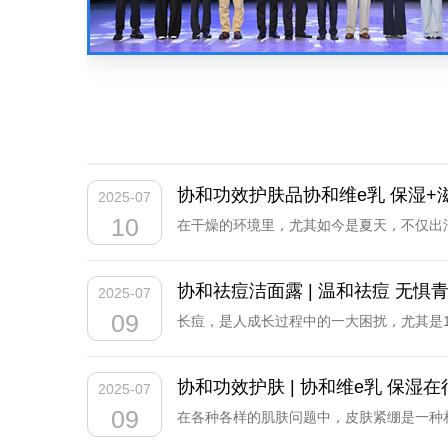
协和功效护肤品协和维e乳 保湿+
2025-07
10
在干燥的环境里，尤其如今是夏天，不仅出
响了我们的外在形象，还会让我们的心情大
皮肤学教授配方，以其显著的保湿功效赢得
协和祛痘洁面露 | 温和祛痘 无惧
2025-07
促进皮肤细腻，同时为干燥的肌肤注入水分
09
长痘，是人成长过程中的一大困扰，尤其是
舒适感，不黏腻、不泛油，同时又为肌肤披
可能会对心理造成一定打击。所以，一款优
而且产品不仅能涂抹在面部，还能当作身体
可净面控油，内可补水祛痘。祛痘核心之掌
协和功效护肤 | 协和维e乳 保湿
2025-07
中，我们往往容易忽略对皮肤的养护，作为身体
艾叶、甘草、库拉索芦荟、丹参等成分，温
09
在各种各样的肌肤问题中，皮肤紧绷是一种
和祛痘的同时，这款协和功效护肤品还能做到
因，也可能是长时间低头工作引发的局部肌